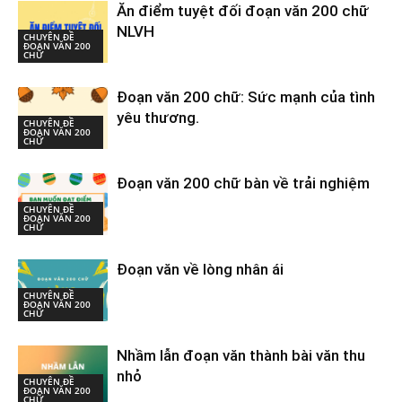
Ăn điểm tuyệt đối đoạn văn 200 chữ
NLVH
CHUYÊN ĐỀ
ĐOẠN VĂN 200
CHỮ
Đoạn văn 200 chữ: Sức mạnh của tình
yêu thương.
CHUYÊN ĐỀ
ĐOẠN VĂN 200
CHỮ
Đoạn văn 200 chữ bàn về trải nghiệm
CHUYÊN ĐỀ
ĐOẠN VĂN 200
CHỮ
Đoạn văn về lòng nhân ái
CHUYÊN ĐỀ
ĐOẠN VĂN 200
CHỮ
Nhầm lẫn đoạn văn thành bài văn thu
nhỏ
CHUYÊN ĐỀ
ĐOẠN VĂN 200
CHỮ