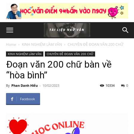
Home
KINH NGHIỆM LÀM VĂN
CHUYÊN ĐỀ ĐOẠN VĂN 200 CHỮ
KINH NGHIỆM LÀM VĂN
CHUYÊN ĐỀ ĐOẠN VĂN 200 CHỮ
Đoạn văn 200 chữ bàn về
“hòa bình”
By
Phan Danh Hiếu
-
10/02/2023
10334
0
Facebook