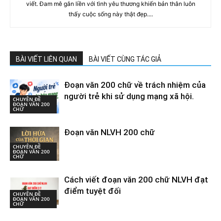
viết. Đam mê gắn liền với tình yêu thương khiến bản thân luôn
thấy cuộc sống này thật đẹp....
BÀI VIẾT LIÊN QUAN
BÀI VIẾT CÙNG TÁC GIẢ
Đoạn văn 200 chữ về trách nhiệm của
người trẻ khi sử dụng mạng xã hội.
CHUYÊN ĐỀ
ĐOẠN VĂN 200
CHỮ
Đoạn văn NLVH 200 chữ
CHUYÊN ĐỀ
ĐOẠN VĂN 200
CHỮ
Cách viết đoạn văn 200 chữ NLVH đạt
điểm tuyệt đối
CHUYÊN ĐỀ
ĐOẠN VĂN 200
CHỮ