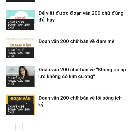
Để viết được đoạn văn 200 chữ đúng,
đủ, hay
CHUYÊN ĐỀ
ĐOẠN VĂN 200
CHỮ
Đoạn văn 200 chữ bàn về đam mê
CHUYÊN ĐỀ
ĐOẠN VĂN 200
CHỮ
Đoạn văn 200 chữ bàn về “Không có áp
lực không có kim cương”
CHUYÊN ĐỀ
ĐOẠN VĂN 200
CHỮ
Đoạn văn 200 chữ bàn về lối sống ích
kỷ
CHUYÊN ĐỀ
ĐOẠN VĂN 200
CHỮ