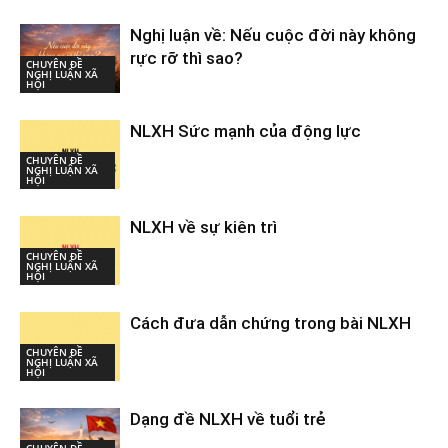
Nghị luận về: Nếu cuộc đời này không
rực rỡ thì sao?
CHUYÊN ĐỀ
NGHỊ LUẬN XÃ
HỘI
NLXH Sức mạnh của động lực
CHUYÊN ĐỀ
NGHỊ LUẬN XÃ
HỘI
NLXH về sự kiên trì
CHUYÊN ĐỀ
NGHỊ LUẬN XÃ
HỘI
Cách đưa dẫn chứng trong bài NLXH
CHUYÊN ĐỀ
NGHỊ LUẬN XÃ
HỘI
Dạng đề NLXH về tuổi trẻ
CHUYÊN ĐỀ