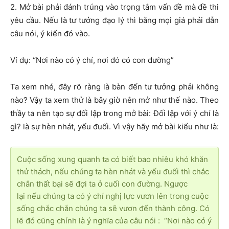
2. Mở bài phải đánh trúng vào trọng tâm vấn đề mà đề thi
yêu cầu. Nếu là tư tưởng đạo lý thì bằng mọi giá phải dẫn
câu nói, ý kiến đó vào.
Ví dụ: “Nơi nào có ý chí, nơi đó có con đường”
Ta xem nhé, đây rõ ràng là bàn đến tư tưởng phải không
nào? Vậy ta xem thử là bây giờ nên mở như thế nào. Theo
thầy ta nên tạo sự đối lập trong mở bài: Đối lập với ý chí là
gì? là sự hèn nhát, yếu đuối. Vì vậy hãy mở bài kiểu như là:
Cuộc sống xung quanh ta có biết bao nhiêu khó khăn
thử thách, nếu chúng ta hèn nhát và yếu đuối thì chắc
chắn thất bại sẽ đợi ta ở cuối con đường. Ngược
lại nếu chúng ta có ý chí nghị lực vươn lên trong cuộc
sống chắc chắn chúng ta sẽ vươn đến thành công. Có
lẽ đó cũng chính là ý nghĩa của câu nói : “Nơi nào có ý