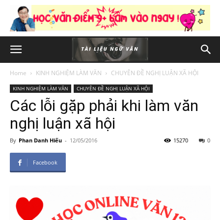
Home
KINH NGHIỆM LÀM VĂN
CHUYÊN ĐỀ NGHỊ LUẬN XÃ HỘI
KINH NGHIỆM LÀM VĂN
CHUYÊN ĐỀ NGHỊ LUẬN XÃ HỘI
Các lỗi gặp phải khi làm văn
nghị luận xã hội
By
Phan Danh Hiếu
-
12/05/2016
15270
0
Facebook