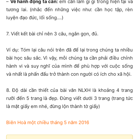
–
Về hành động ta cần:
em cần làm gì gì trong hiện tại và
tương lai. (nhắc đến những việc như: cần học tập, rèn
luyện đạo đức, lối sống….)
7. Viết kết bài chỉ nên 3 câu, ngắn gọn, đủ.
Ví dụ: Tóm lại câu nói trên đã để lại trong chúng ta nhiều
bài học sâu sắc. Vì vậy, mỗi chúng ta cần phải điều chỉnh
hành vi và suy nghĩ của mình để phù hợp với cuộc sống
và nhất là phấn đấu trở thành con người có ích cho xã hội.
8. Độ dài cần thiết của bài văn NLXH là khoảng 4 trang
rưỡi đến 5 trang là đẹp. Đừng viết dưới 3 trang (trang tức
là mặt giấy em nhé, đừng lộn thành tờ giấy)
Biên Hoà một chiều tháng 5 năm 2016