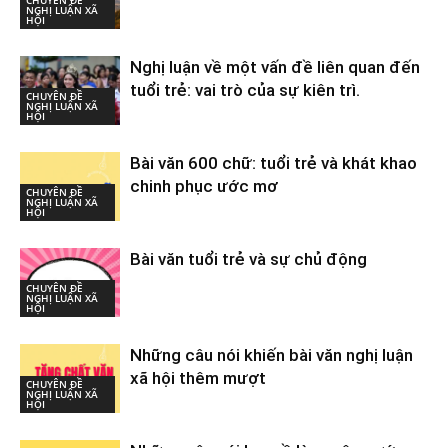
NGHỊ LUẬN XÃ
HỘI
Nghị luận về một vấn đề liên quan đến
tuổi trẻ: vai trò của sự kiên trì.
CHUYÊN ĐỀ
NGHỊ LUẬN XÃ
HỘI
Bài văn 600 chữ: tuổi trẻ và khát khao
chinh phục ước mơ
CHUYÊN ĐỀ
NGHỊ LUẬN XÃ
HỘI
Bài văn tuổi trẻ và sự chủ động
CHUYÊN ĐỀ
NGHỊ LUẬN XÃ
HỘI
Những câu nói khiến bài văn nghị luận
xã hội thêm mượt
CHUYÊN ĐỀ
NGHỊ LUẬN XÃ
HỘI