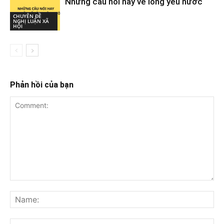
Những câu nói hay về lòng yêu nước
CHUYÊN ĐỀ
NGHỊ LUẬN XÃ
HỘI
Phản hồi của bạn