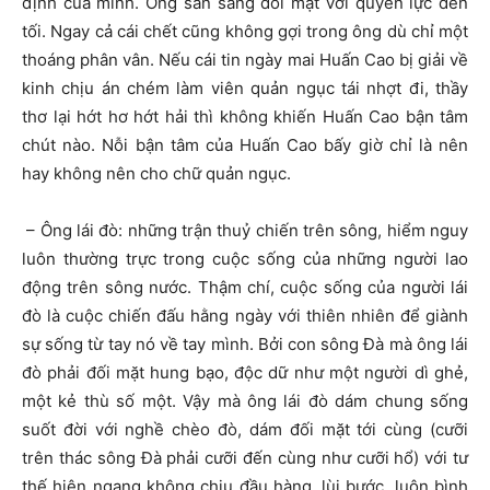
định của mình. Ông sẵn sàng đối mặt với quyền lực đen
tối. Ngay cả cái chết cũng không gợi trong ông dù chỉ một
thoáng phân vân. Nếu cái tin ngày mai Huấn Cao bị giải về
kinh chịu án chém làm viên quản ngục tái nhợt đi, thầy
thơ lại hớt hơ hớt hải thì không khiến Huấn Cao bận tâm
chút nào. Nỗi bận tâm của Huấn Cao bấy giờ chỉ là nên
hay không nên cho chữ quản ngục.
– Ông lái đò: những trận thuỷ chiến trên sông, hiểm nguy
luôn thường trực trong cuộc sống của những người lao
động trên sông nước. Thậm chí, cuộc sống của người lái
đò là cuộc chiến đấu hằng ngày với thiên nhiên để giành
sự sống từ tay nó về tay mình. Bởi con sông Đà mà ông lái
đò phải đối mặt hung bạo, độc dữ như một người dì ghẻ,
một kẻ thù số một. Vậy mà ông lái đò dám chung sống
suốt đời với nghề chèo đò, dám đối mặt tới cùng (cưỡi
trên thác sông Đà phải cưỡi đến cùng như cưỡi hổ) với tư
thế hiên ngang không chịu đầu hàng, lùi bước, luôn bình