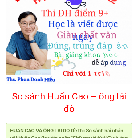
So sánh Huấn Cao – ông lái
đò
HUẤN CAO VÀ ÔNG LÁI ĐÒ Đề thi: So sánh hai nhân
vật Huấn Cao (truyện ngắn “Chữ người tử tù”) và ông