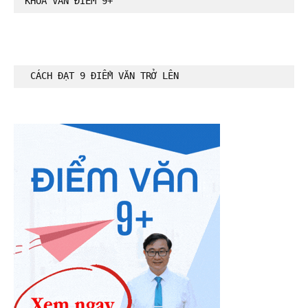
KHÓA VĂN ĐIỂM 9+
CÁCH ĐẠT 9 ĐIỂM VĂN TRỞ LÊN