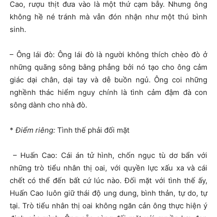
Cao, rượu thịt đưa vào là một thứ cạm bẫy. Nhưng ông
không hề né tránh mà vẫn đón nhận như một thú bình
sinh.
– Ông lái đò: Ông lái đò là người không thích chèo đò ở
những quãng sông bằng phẳng bởi nó tạo cho ông cảm
giác dại chân, dại tay và dễ buồn ngủ. Ông coi những
nghềnh thác hiểm nguy chính là tình cảm đậm đà con
sông dành cho nhà đò.
*
Điểm riêng:
Tình thế phải đối mặt
– Huấn Cao: Cái án tử hình, chốn ngục tù dơ bẩn với
những trò tiểu nhân thị oai, với quyền lực xấu xa và cái
chết có thể đến bất cứ lúc nào. Đối mặt với tình thế ấy,
Huấn Cao luôn giữ thái độ ung dung, bình thản, tự do, tự
tại. Trò tiểu nhân thị oai không ngăn cản ông thực hiện ý