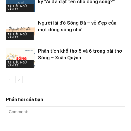
ký “Ai đã đặt tên cho dòng sông?”
TÀI LIỆU NGỮ
VĂN 12
Người lái đò Sông Đà – vẻ đẹp của
một dòng sông chữ
TÀI LIỆU NGỮ
VĂN 12
Phân tích khổ thơ 5 và 6 trong bài thơ
Sóng – Xuân Quỳnh
TÀI LIỆU NGỮ
VĂN 12
Phản hồi của bạn