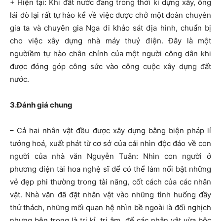
+ Hiện tại: Khi đất nước đang trong thời kì dựng xây, ông
lái đò lại rất tự hào kể về việc được chở một đoàn chuyên
gia ta và chuyên gia Nga đi khảo sát địa hình, chuẩn bị
cho việc xây dựng nhà máy thuỷ điện. Đây là một
ngườiềm tự hào chân chính của một người công dân khi
được đóng góp công sức vào công cuộc xây dựng đất
nước.
3.Đánh giá chung
– Cả hai nhân vật đều được xây dựng bằng biện pháp lí
tưởng hoá, xuất phát từ cơ sở của cái nhìn độc đáo về con
người của nhà văn Nguyễn Tuân: Nhìn con người ở
phương diện tài hoa nghệ sĩ để có thể làm nổi bật những
vẻ đẹp phi thường trong tài năng, cốt cách của các nhân
vật. Nhà văn đã đặt nhân vật vào những tình huống đầy
thử thách, những mối quan hệ nhìn bề ngoài là đối nghịch
nhưng bên trong là tri kỉ, tri âm để các nhân vật vừa bộc