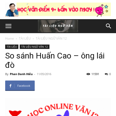
Home
TÀI LIỆU
TÀI LIỆU NGỮ VĂN 12
TÀI LIỆU
TÀI LIỆU NGỮ VĂN 12
So sánh Huấn Cao – ông lái
đò
By
Phan Danh Hiếu
-
11/05/2016
11591
0
Facebook