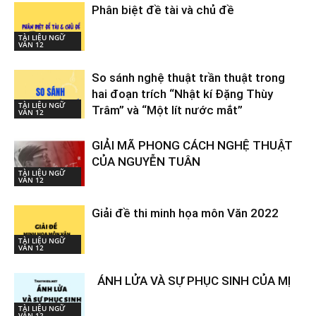
Phân biệt đề tài và chủ đề
TÀI LIỆU NGỮ
VĂN 12
So sánh nghệ thuật trần thuật trong
hai đoạn trích “Nhật kí Đặng Thùy
TÀI LIỆU NGỮ
Trâm” và “Một lít nước mắt”
VĂN 12
GIẢI MÃ PHONG CÁCH NGHỆ THUẬT
CỦA NGUYỄN TUÂN
TÀI LIỆU NGỮ
VĂN 12
Giải đề thi minh họa môn Văn 2022
TÀI LIỆU NGỮ
VĂN 12
ÁNH LỬA VÀ SỰ PHỤC SINH CỦA MỊ
TÀI LIỆU NGỮ
VĂN 12