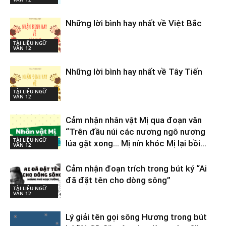
Những lời bình hay nhất về Việt Bắc
TÀI LIỆU NGỮ
VĂN 12
Những lời bình hay nhất về Tây Tiến
TÀI LIỆU NGỮ
VĂN 12
Cảm nhận nhân vật Mị qua đoạn văn
“Trên đầu núi các nương ngô nương
TÀI LIỆU NGỮ
lúa gặt xong… Mị nín khóc Mị lại bồi...
VĂN 12
Cảm nhận đoạn trích trong bút ký “Ai
đã đặt tên cho dòng sông”
TÀI LIỆU NGỮ
VĂN 12
Lý giải tên gọi sông Hương trong bút