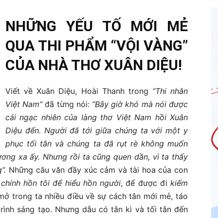
NHỮNG YẾU TỐ MỚI MẺ
QUA THI PHẨM “VỘI VÀNG”
CỦA NHÀ THƠ XUÂN DIỆU!
Viết về Xuân Diệu, Hoài Thanh trong
“Thi nhân
Việt Nam”
đã từng nói:
“Bây giờ khó mà nói được
cái ngạc nhiên của làng thơ Việt Nam hồi Xuân
Diệu đến. Người đã tới giữa chúng ta với một y
phục tối tân và chúng ta đã rụt rè không muốn
ơng xa ấy. Nhưng rồi ta cũng quen dần, vì ta thấy
”.
Những câu văn đầy xúc cảm và tài hoa của con
 chính hồn tôi để hiểu hồn người
, để được đi
kiếm
ở trong ta nhiều điều về sự cách tân mới mẻ, táo
rình sáng tạo. Nhưng dẫu có tân kì và tối tân đến