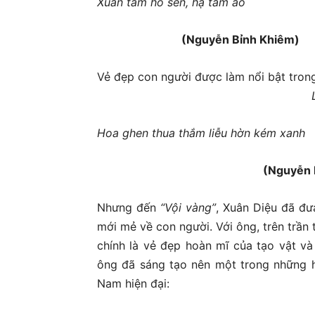
Xuân tắm hồ sen, hạ tắm ao
(Nguyễn Bỉnh Khiêm)
Vẻ đẹp con người được làm nổi bật trong 
Hoa ghen thua thắm liễu hờn kém xanh
(Nguyễn Du
Nhưng đến
“Vội vàng”
, Xuân Diệu đã đư
mới mẻ về con người. Với ông, trên trần
chính là vẻ đẹp hoàn mĩ của tạo vật và
ông đã sáng tạo nên một trong những h
Nam hiện đại: