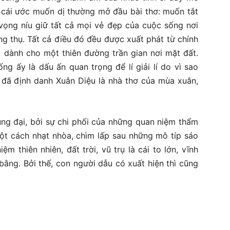
, cái ước muốn dị thường mở đầu bài thơ: muốn tắt
vọng níu giữ tất cả mọi vẻ đẹp của cuộc sống nơi
g thụ. Tất cả điều đó đều được xuất phát từ chính
u dành cho một thiên đường trần gian nơi mặt đất.
g ấy là dấu ấn quan trọng để lí giải lí do vì sao
a đã định danh Xuân Diệu là nhà thơ của mùa xuân,
ung đại, bởi sự chi phối của những quan niệm thẩm
một cách nhạt nhòa, chìm lấp sau những mô típ sáo
 thiên nhiên, đất trời, vũ trụ là cái to lớn, vĩnh
bằng. Bởi thế, con người dẫu có xuất hiện thì cũng