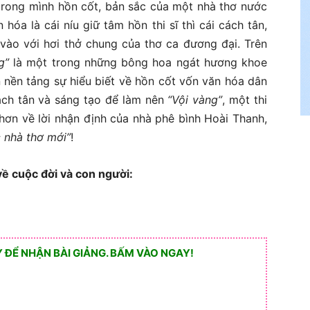
trong mình hồn cốt, bản sắc của một nhà thơ nước
n hóa là cái níu giữ tâm hồn thi sĩ thì cái cách tân,
 vào với hơi thở chung của thơ ca đương đại. Trên
g”
là một trong những bông hoa ngát hương khoe
nền tảng sự hiểu biết về hồn cốt vốn văn hóa dân
cách tân và sáng tạo để làm nên
“Vội vàng”
, một thi
hơn về lời nhận định của nhà phê bình Hoài Thanh,
c nhà thơ mới”
!
về cuộc đời và con người:
ĐỂ NHẬN BÀI GIẢNG. BẤM VÀO NGAY!