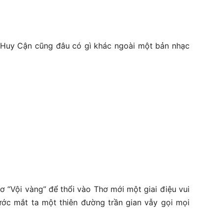
i Huy Cận cũng đâu có gì khác ngoài một bản nhạc
 “Vội vàng” để thổi vào Thơ mới một giai điệu vui
rước mắt ta một thiên đường trần gian vẫy gọi mọi