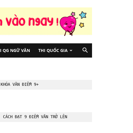
HI QG NGỮ VĂN
THI QUỐC GIA
KHÓA VĂN ĐIỂM 9+
CÁCH ĐẠT 9 ĐIỂM VĂN TRỞ LÊN