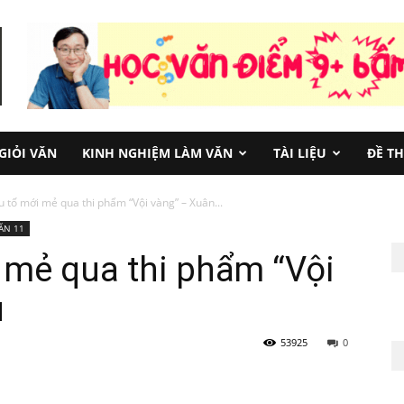
GIỎI VĂN
KINH NGHIỆM LÀM VĂN
TÀI LIỆU
ĐỀ T
 tố mới mẻ qua thi phẩm “Vội vàng” – Xuân...
ĂN 11
 mẻ qua thi phẩm “Vội
u
53925
0