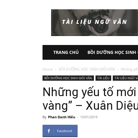
Tài
Liệu
Ôn
Thi
Ngữ
Văn
THPT
TRANG CHỦ
BỒI DƯỠNG HỌC SINH 
Home
BỒI DƯỠNG HỌC SINH GIỎI VĂN
Những yếu
BỒI DƯỠNG HỌC SINH GIỎI VĂN
TÀI LIỆU
TÀI LIỆU NGỮ V
Những yếu tố mới
vàng” – Xuân Diệ
By
Phan Danh Hiếu
-
15/01/2019
Facebook