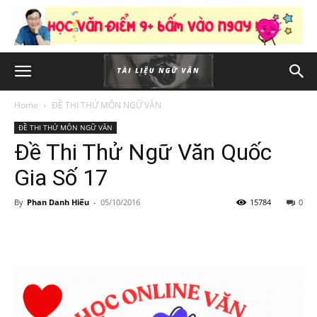
Home
ĐỀ THI THỬ MÔN NGỮ VĂN
ĐỀ THI THỬ MÔN NGỮ VĂN
Đề Thi Thử Ngữ Văn Quốc
Gia Số 17
By
Phan Danh Hiếu
-
05/10/2016
15784
0
Facebook